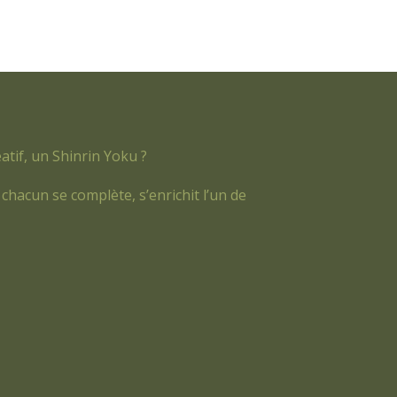
atif, un Shinrin Yoku ?
chacun se complète, s’enrichit l’un de