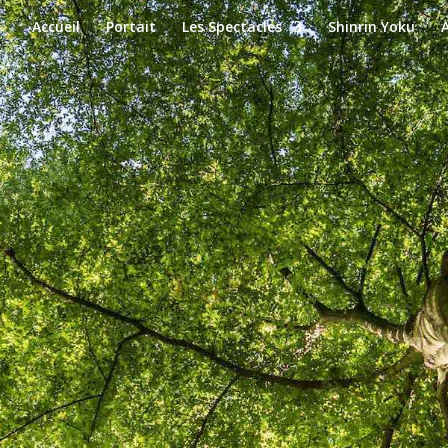
Accueil
Portait
Les Spectacles
Shinrin Yoku
A