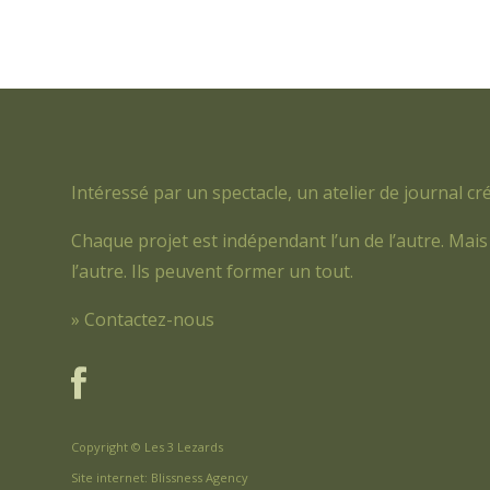
Intéressé par un spectacle, un atelier de journal cré
Chaque projet est indépendant l’un de l’autre. Mais 
l’autre. Ils peuvent former un tout.
» Contactez-nous
Copyright © Les 3 Lezards
Site internet:
Blissness Agency