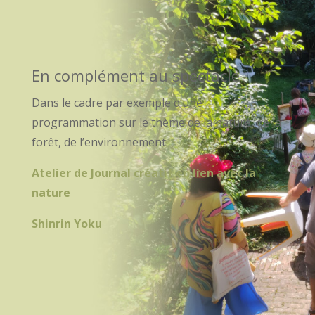
En complément au spectacle
Dans le cadre par exemple d’une
programmation sur le thème de la nature, de la
forêt, de l’environnement:
Atelier de Journal créatif en lien avec la
nature
Shinrin Yoku