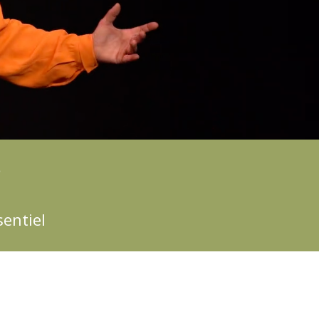
S
sentiel