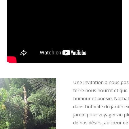
Une invitation à nous pose
terre nous nourrit et que 
humour et poésie, Nathal
dans l’intimité du jardin 
jardin pour voyager au pl
de nos désirs, au cœur de