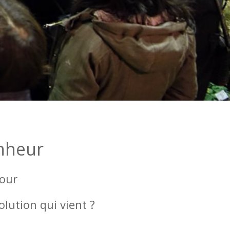
onheur
mour
olution qui vient ?