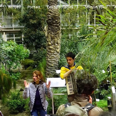
Accueil
Portait
Les Spectacles
Shinrin Yoku
A